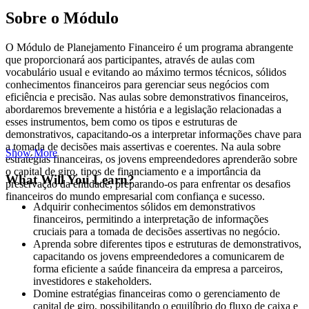
Sobre o Módulo
O Módulo de Planejamento Financeiro é um programa abrangente
que proporcionará aos participantes, através de aulas com
vocabulário usual e evitando ao máximo termos técnicos, sólidos
conhecimentos financeiros para gerenciar seus negócios com
eficiência e precisão. Nas aulas sobre demonstrativos financeiros,
abordaremos brevemente a história e a legislação relacionadas a
esses instrumentos, bem como os tipos e estruturas de
demonstrativos, capacitando-os a interpretar informações chave para
a tomada de decisões mais assertivas e coerentes. Na aula sobre
Show More
estratégias financeiras, os jovens empreendedores aprenderão sobre
o capital de giro, tipos de financiamento e a importância da
What Will You Learn?
preservação da entidade, preparando-os para enfrentar os desafios
financeiros do mundo empresarial com confiança e sucesso.
Adquirir conhecimentos sólidos em demonstrativos
financeiros, permitindo a interpretação de informações
cruciais para a tomada de decisões assertivas no negócio.
Aprenda sobre diferentes tipos e estruturas de demonstrativos,
capacitando os jovens empreendedores a comunicarem de
forma eficiente a saúde financeira da empresa a parceiros,
investidores e stakeholders.
Domine estratégias financeiras como o gerenciamento de
capital de giro, possibilitando o equilíbrio do fluxo de caixa e