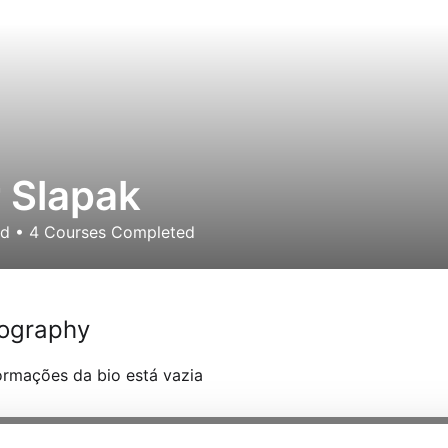
r Slapak
ed
•
4
Courses Completed
ography
ormações da bio está vazia