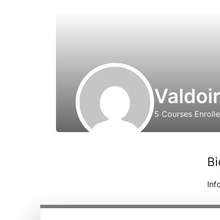
Valdoi
5
Courses Enroll
Bi
Inf