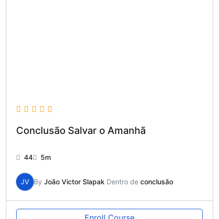
Conclusão Salvar o Amanhã
44
5m
JV
By
João Victor Slapak
Dentro de
conclusão
Enroll Course