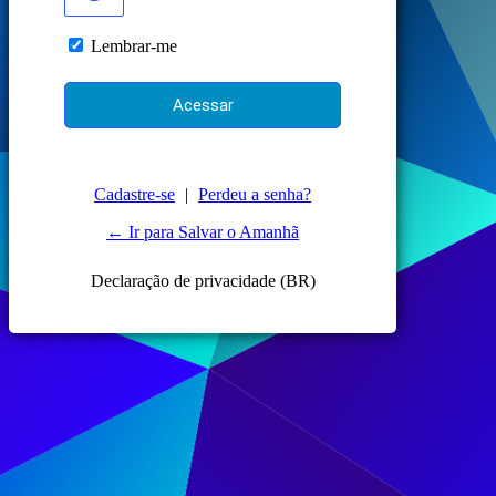
Lembrar-me
Cadastre-se
|
Perdeu a senha?
← Ir para Salvar o Amanhã
Declaração de privacidade (BR)