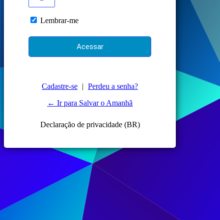
Lembrar-me
Cadastre-se
|
Perdeu a senha?
← Ir para Salvar o Amanhã
Declaração de privacidade (BR)